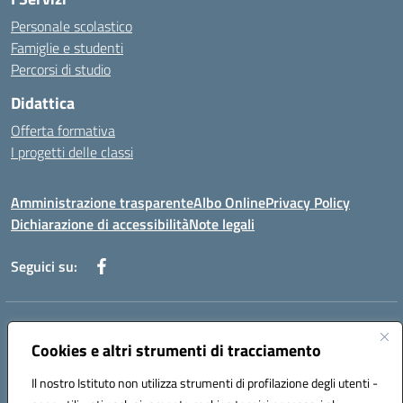
Personale scolastico
Famiglie e studenti
Percorsi di studio
Didattica
Offerta formativa
I progetti delle classi
Amministrazione trasparente
Albo Online
Privacy Policy
Dichiarazione di accessibilità
Note legali
Seguici su:
Indirizzo:
Via f. Turati, 44 Melito P. Salvo
Centralino:
Cookies e altri strumenti di tracciamento
+39 0965 78 12 60
Email:
rcic841003@istruzione.it
Posta elettronica certificata (PEC):
rcic841003@pec.istruzione.it
Il nostro Istituto non utilizza strumenti di profilazione degli utenti -
Codice fiscale: 92034530805