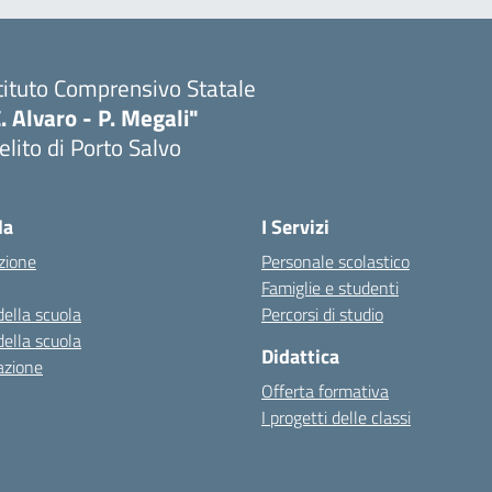
tituto Comprensivo Statale
. Alvaro - P. Megali"
lito di Porto Salvo
Visita la pagina iniziale della scuola
la
I Servizi
zione
Personale scolastico
Famiglie e studenti
della scuola
Percorsi di studio
della scuola
Didattica
azione
Offerta formativa
I progetti delle classi