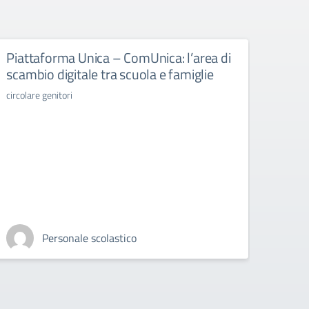
Piattaforma Unica – ComUnica: l’area di
Libr
scambio digitale tra scuola e famiglie
libri d
circolare genitori
Personale scolastico