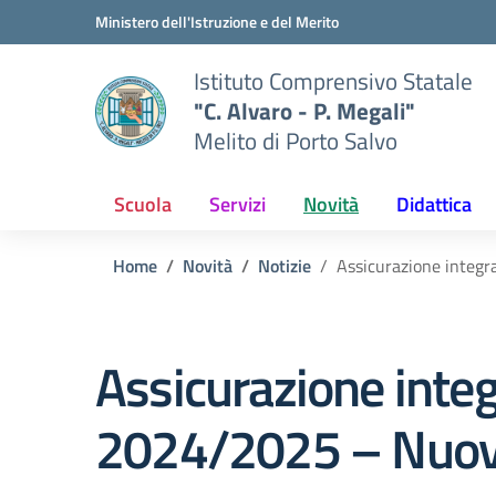
Vai ai contenuti
Vai al menu di navigazione
Vai al footer
Ministero dell'Istruzione e del Merito
Istituto Comprensivo Statale
"C. Alvaro - P. Megali"
Melito di Porto Salvo
Scuola
Servizi
Novità
Didattica
Home
Novità
Notizie
Assicurazione integra
Assicurazione integ
2024/2025 – Nuove 