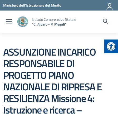
Vai ai contenuti
Vai al menu di navigazione
Vai al footer
Ministero dell'Istruzione e del Merito
Istituto Comprensivo Statale
"C. Alvaro - P. Megali"
Apr
ASSUNZIONE INCARICO
RESPONSABILE DI
PROGETTO PIANO
NAZIONALE DI RIPRESA E
RESILIENZA Missione 4:
Istruzione e ricerca –