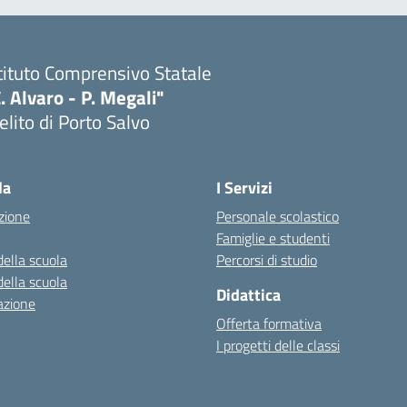
tituto Comprensivo Statale
. Alvaro - P. Megali"
lito di Porto Salvo
Visita la pagina iniziale della scuola
la
I Servizi
zione
Personale scolastico
Famiglie e studenti
della scuola
Percorsi di studio
della scuola
Didattica
azione
Offerta formativa
I progetti delle classi