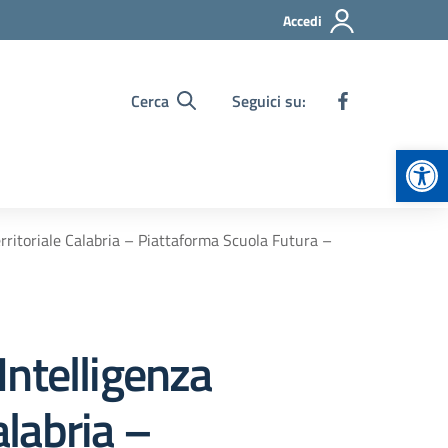
Accedi
Cerca
Seguici su:
Apr
Territoriale Calabria – Piattaforma Scuola Futura –
’Intelligenza
alabria –