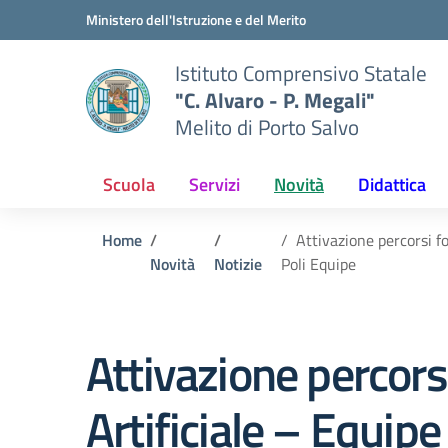
Vai ai contenuti
Vai al menu di navigazione
Vai al footer
Ministero dell'Istruzione e del Merito
Istituto Comprensivo Statale
"C. Alvaro - P. Megali"
Melito di Porto Salvo
Scuola
Servizi
Novità
Didattica
Home
Attivazione percorsi f
Novità
Notizie
Poli Equipe
Attivazione percorsi
Artificiale – Equipe