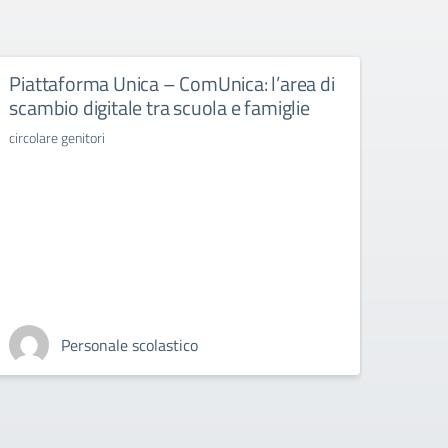
Piattaforma Unica – ComUnica: l’area di
Libr
scambio digitale tra scuola e famiglie
libri d
circolare genitori
Personale scolastico