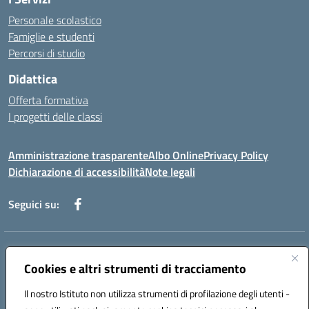
Personale scolastico
Famiglie e studenti
Percorsi di studio
Didattica
Offerta formativa
I progetti delle classi
Amministrazione trasparente
Albo Online
Privacy Policy
Dichiarazione di accessibilità
Note legali
Seguici su:
Indirizzo:
Via f. Turati, 44 Melito P. Salvo
Centralino:
Cookies e altri strumenti di tracciamento
+39 0965 78 12 60
Email:
rcic841003@istruzione.it
Posta elettronica certificata (PEC):
rcic841003@pec.istruzione.it
Il nostro Istituto non utilizza strumenti di profilazione degli utenti -
Codice fiscale: 92034530805