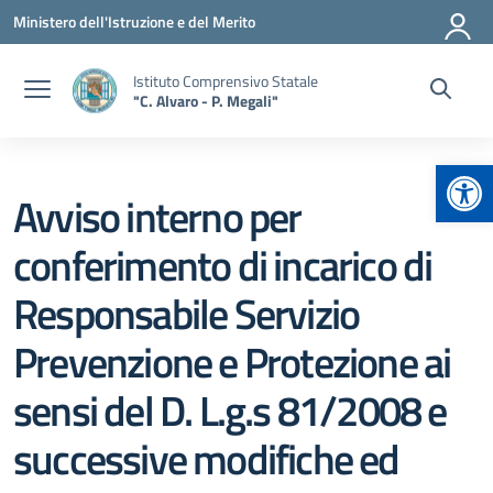
Vai ai contenuti
Vai al menu di navigazione
Vai al footer
Ministero dell'Istruzione e del Merito
Istituto Comprensivo Statale
"C. Alvaro - P. Megali"
Apr
Avviso interno per
conferimento di incarico di
Responsabile Servizio
Prevenzione e Protezione ai
sensi del D. L.g.s 81/2008 e
successive modifiche ed