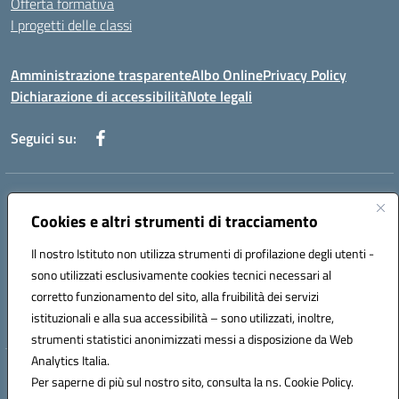
Offerta formativa
I progetti delle classi
Amministrazione trasparente
Albo Online
Privacy Policy
Dichiarazione di accessibilità
Note legali
Seguici su:
Indirizzo:
Via f. Turati, 44 Melito P. Salvo
Centralino:
Cookies e altri strumenti di tracciamento
+39 0965 78 12 60
Email:
rcic841003@istruzione.it
Posta elettronica certificata (PEC):
rcic841003@pec.istruzione.it
Il nostro Istituto non utilizza strumenti di profilazione degli utenti -
Codice fiscale: 92034530805
sono utilizzati esclusivamente cookies tecnici necessari al
Codice meccanografico:
rcic841003
corretto funzionamento del sito, alla fruibilità dei servizi
Codice Indice delle Pubbliche Amministrazioni (IPA): istsc_rcic841003
istituzionali e alla sua accessibilità – sono utilizzati, inoltre,
strumenti statistici anonimizzati messi a disposizione da Web
Analytics Italia.
Hosting & Powered by 3D Solution S.r.l.
Per saperne di più sul nostro sito, consulta la ns. Cookie Policy.
Concept & Design by Designers Italia