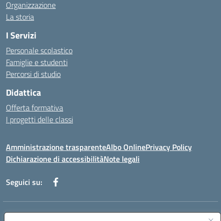
Organizzazione
La storia
I Servizi
Personale scolastico
Famiglie e studenti
Percorsi di studio
Didattica
Offerta formativa
I progetti delle classi
Amministrazione trasparente
Albo Online
Privacy Policy
Dichiarazione di accessibilità
Note legali
Seguici su:
Indirizzo:
Via f. Turati, 44 Melito P. Salvo