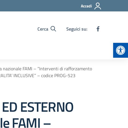
Accedi
Cerca
Seguici su:
Apr
zionale FAMI – “Interventi di rafforzamento
LURALITA’ INCLUSIVE” – codice PROG-523
 ED ESTERNO
ale FAMI –