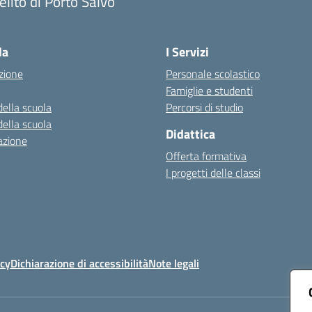
lito di Porto Salvo
Visita la pagina iniziale della scuola
la
I Servizi
zione
Personale scolastico
Famiglie e studenti
della scuola
Percorsi di studio
della scuola
Didattica
azione
Offerta formativa
I progetti delle classi
icy
Dichiarazione di accessibilità
Note legali