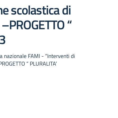
e scolastica di
7” –PROGETTO “
3
azionale FAMI - “Interventi di
” –PROGETTO “ PLURALITA’