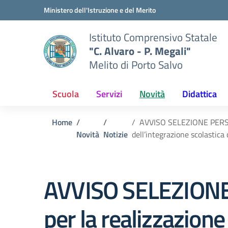
Vai ai contenuti
Vai al menu di navigazione
Vai al footer
Ministero dell'Istruzione e del Merito
Istituto Comprensivo Statale
"C. Alvaro - P. Megali"
Melito di Porto Salvo
Scuola
Servizi
Novità
Didattica
Home
AVVISO SELEZIONE PERSON
Novità
Notizie
dell’integrazione scolasti
AVVISO SELEZION
per la realizzazio