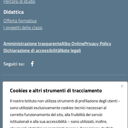
Percorsi di studio
Didattica
Offerta formativa
I progetti delle classi
Amministrazione trasparente
Albo Online
Privacy Policy
Dichiarazione di accessibilità
Note legali
Seguici su:
Indirizzo:
Via f. Turati, 44 Melito P. Salvo
Centralino:
Cookies e altri strumenti di tracciamento
+39 0965 78 12 60
Email:
rcic841003@istruzione.it
Posta elettronica certificata (PEC):
rcic841003@pec.istruzione.it
Il nostro Istituto non utilizza strumenti di profilazione degli utenti -
Codice fiscale: 92034530805
sono utilizzati esclusivamente cookies tecnici necessari al
Codice meccanografico:
rcic841003
corretto funzionamento del sito, alla fruibilità dei servizi
Codice Indice delle Pubbliche Amministrazioni (IPA): istsc_rcic841003
istituzionali e alla sua accessibilità – sono utilizzati, inoltre,