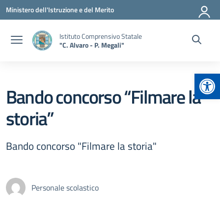
Vai ai contenuti
Vai al menu di navigazione
Vai al footer
Ministero dell'Istruzione e del Merito
Istituto Comprensivo Statale
"C. Alvaro - P. Megali"
Apr
Bando concorso “Filmare la
storia”
Bando concorso "Filmare la storia"
Personale scolastico