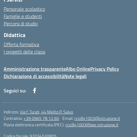
Personale scolastico
Famiglie e studenti
Percorsi di studio
Didattica
Offerta formativa
I progetti delle classi
Amministrazione trasparente
Albo Online
Privacy Policy
Dichiarazione di accessibilità
Note legali
Seguici su:
Indirizzo:
Via f. Turati, 44 Melito P. Salvo
Centralino:
+39 0965 78 12 60
Email:
rcic841003@istruzione.it
Posta elettronica certificata (PEC):
rcic841003@pec.istruzione.it
Codice fiscale: 92034530805