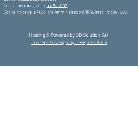
Codice meccanografico:
rcic841003
Codice Indice delle Pubbliche Amministrazioni (IPA): istsc_rcic841003
Hosting & Powered by 3D Solution S.r.l.
Concept & Design by Designers Italia