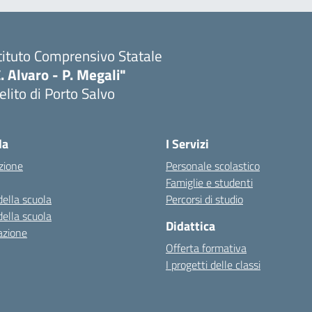
tituto Comprensivo Statale
. Alvaro - P. Megali"
lito di Porto Salvo
Visita la pagina iniziale della scuola
la
I Servizi
zione
Personale scolastico
Famiglie e studenti
della scuola
Percorsi di studio
della scuola
Didattica
azione
Offerta formativa
I progetti delle classi