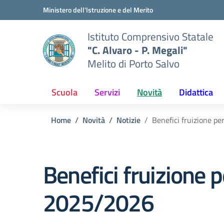
Vai ai contenuti
Vai al menu di navigazione
Vai al footer
Ministero dell'Istruzione e del Merito
Istituto Comprensivo Statale
"C. Alvaro - P. Megali"
Melito di Porto Salvo
Scuola
Servizi
Novità
Didattica
Home
Novità
Notizie
Benefici fruizione p
Benefici fruizione 
2025/2026