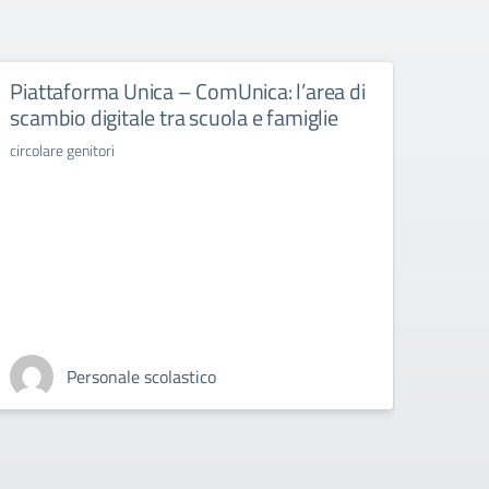
Piattaforma Unica – ComUnica: l’area di
Libr
scambio digitale tra scuola e famiglie
libri d
circolare genitori
Personale scolastico