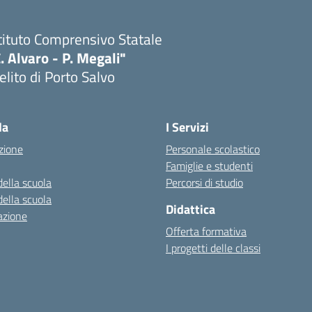
tituto Comprensivo Statale
. Alvaro - P. Megali"
lito di Porto Salvo
Visita la pagina iniziale della scuola
la
I Servizi
zione
Personale scolastico
Famiglie e studenti
della scuola
Percorsi di studio
della scuola
Didattica
azione
Offerta formativa
I progetti delle classi