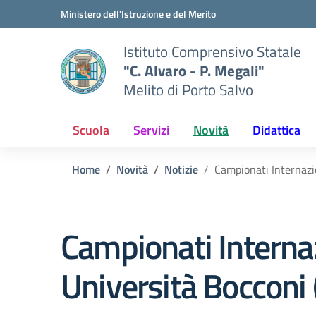
Vai ai contenuti
Vai al menu di navigazione
Vai al footer
Ministero dell'Istruzione e del Merito
Istituto Comprensivo Statale
"C. Alvaro - P. Megali"
Melito di Porto Salvo
Scuola
Servizi
Novità
Didattica
Home
Novità
Notizie
Campionati Internazio
Campionati Interna
Università Bocconi (