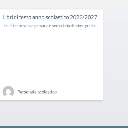
Libri di testo anno scolastico 2026/2027
Decr
Comm
libri di testo scuola primaria e secondaria di primo grado
class
Ples
Seco
“Cor
(RC)
di R
202
Circola
Personale scolastico