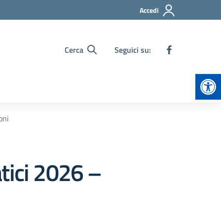
Accedi
Cerca
Seguici su:
Apr
oni
tici 2026 –