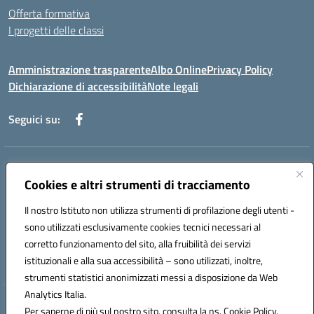
Offerta formativa
I progetti delle classi
Amministrazione trasparente
Albo Online
Privacy Policy
Dichiarazione di accessibilità
Note legali
Seguici su:
Indirizzo:
Via f. Turati, 44 Melito P. Salvo
Centralino:
Cookies e altri strumenti di tracciamento
+39 0965 78 12 60
Email:
rcic841003@istruzione.it
Posta elettronica certificata (PEC):
rcic841003@pec.istruzione.it
Il nostro Istituto non utilizza strumenti di profilazione degli utenti -
Codice fiscale: 92034530805
sono utilizzati esclusivamente cookies tecnici necessari al
Codice meccanografico:
rcic841003
corretto funzionamento del sito, alla fruibilità dei servizi
Codice Indice delle Pubbliche Amministrazioni (IPA): istsc_rcic841003
istituzionali e alla sua accessibilità – sono utilizzati, inoltre,
strumenti statistici anonimizzati messi a disposizione da Web
Analytics Italia.
Hosting & Powered by 3D Solution S.r.l.
Per saperne di più sul nostro sito, consulta la ns. Cookie Policy.