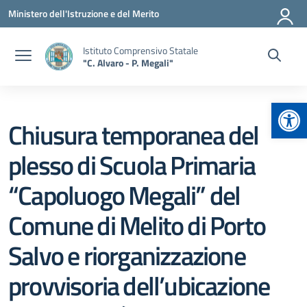
Vai ai contenuti
Vai al menu di navigazione
Vai al footer
Ministero dell'Istruzione e del Merito
Istituto Comprensivo Statale
"C. Alvaro - P. Megali"
Apr
Chiusura temporanea del
plesso di Scuola Primaria
“Capoluogo Megali” del
Comune di Melito di Porto
Salvo e riorganizzazione
provvisoria dell’ubicazione