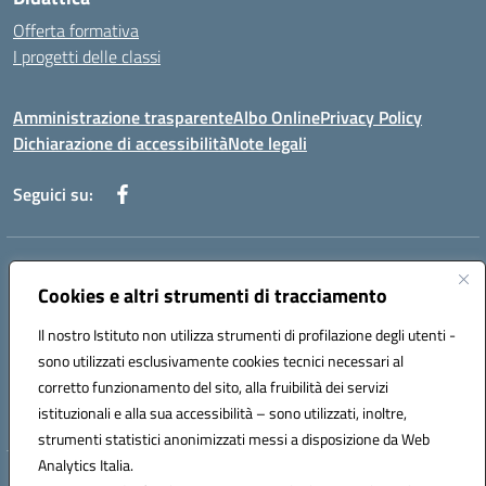
Offerta formativa
I progetti delle classi
Amministrazione trasparente
Albo Online
Privacy Policy
Dichiarazione di accessibilità
Note legali
Seguici su:
Indirizzo:
Via f. Turati, 44 Melito P. Salvo
Centralino:
Cookies e altri strumenti di tracciamento
+39 0965 78 12 60
Email:
rcic841003@istruzione.it
Posta elettronica certificata (PEC):
rcic841003@pec.istruzione.it
Il nostro Istituto non utilizza strumenti di profilazione degli utenti -
Codice fiscale: 92034530805
sono utilizzati esclusivamente cookies tecnici necessari al
Codice meccanografico:
rcic841003
corretto funzionamento del sito, alla fruibilità dei servizi
Codice Indice delle Pubbliche Amministrazioni (IPA): istsc_rcic841003
istituzionali e alla sua accessibilità – sono utilizzati, inoltre,
strumenti statistici anonimizzati messi a disposizione da Web
Analytics Italia.
Hosting & Powered by 3D Solution S.r.l.