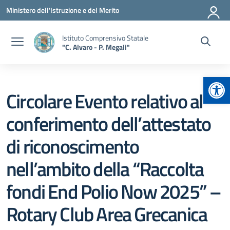
Vai ai contenuti
Vai al menu di navigazione
Vai al footer
Ministero dell'Istruzione e del Merito
Istituto Comprensivo Statale
"C. Alvaro - P. Megali"
Apr
Circolare Evento relativo al
conferimento dell’attestato
di riconoscimento
nell’ambito della “Raccolta
fondi End Polio Now 2025” –
Rotary Club Area Grecanica