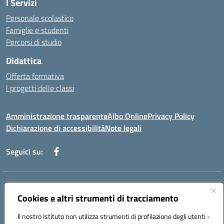
I Servizi
Personale scolastico
Famiglie e studenti
Percorsi di studio
Didattica
Offerta formativa
I progetti delle classi
Amministrazione trasparente
Albo Online
Privacy Policy
Dichiarazione di accessibilità
Note legali
Seguici su:
Indirizzo:
Via f. Turati, 44 Melito P. Salvo
Centralino:
Cookies e altri strumenti di tracciamento
+39 0965 78 12 60
Email:
rcic841003@istruzione.it
Posta elettronica certificata (PEC):
rcic841003@pec.istruzione.it
Il nostro Istituto non utilizza strumenti di profilazione degli utenti -