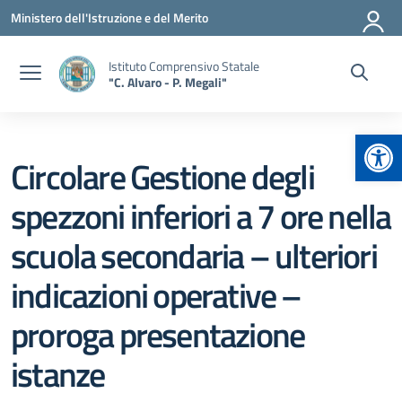
Vai ai contenuti
Vai al menu di navigazione
Vai al footer
Ministero dell'Istruzione e del Merito
Istituto Comprensivo Statale
"C. Alvaro - P. Megali"
Apr
Circolare Gestione degli
spezzoni inferiori a 7 ore nella
scuola secondaria – ulteriori
indicazioni operative –
proroga presentazione
istanze