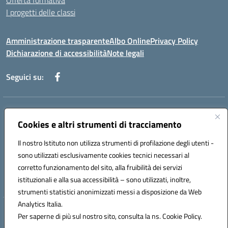
Offerta formativa
I progetti delle classi
Amministrazione trasparente
Albo Online
Privacy Policy
Dichiarazione di accessibilità
Note legali
Seguici su:
Indirizzo:
Via f. Turati, 44 Melito P. Salvo
Centralino:
Cookies e altri strumenti di tracciamento
+39 0965 78 12 60
Email:
rcic841003@istruzione.it
Posta elettronica certificata (PEC):
rcic841003@pec.istruzione.it
Il nostro Istituto non utilizza strumenti di profilazione degli utenti -
Codice fiscale: 92034530805
sono utilizzati esclusivamente cookies tecnici necessari al
Codice meccanografico:
rcic841003
corretto funzionamento del sito, alla fruibilità dei servizi
Codice Indice delle Pubbliche Amministrazioni (IPA): istsc_rcic841003
istituzionali e alla sua accessibilità – sono utilizzati, inoltre,
strumenti statistici anonimizzati messi a disposizione da Web
Analytics Italia.
Hosting & Powered by 3D Solution S.r.l.
Per saperne di più sul nostro sito, consulta la ns. Cookie Policy.
Concept & Design by Designers Italia