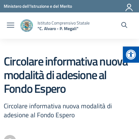
Vai ai contenuti
Vai al menu di navigazione
Vai al footer
Ministero dell'Istruzione e del Merito
Istituto Comprensivo Statale
"C. Alvaro - P. Megali"
Apr
Circolare informativa nuova
modalità di adesione al
Fondo Espero
Circolare informativa nuova modalità di
adesione al Fondo Espero