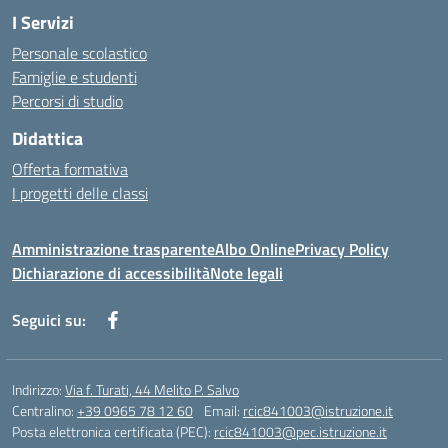
I Servizi
Personale scolastico
Famiglie e studenti
Percorsi di studio
Didattica
Offerta formativa
I progetti delle classi
Amministrazione trasparente
Albo Online
Privacy Policy
Dichiarazione di accessibilità
Note legali
Seguici su:
Indirizzo:
Via f. Turati, 44 Melito P. Salvo
Centralino:
+39 0965 78 12 60
Email:
rcic841003@istruzione.it
Posta elettronica certificata (PEC):
rcic841003@pec.istruzione.it