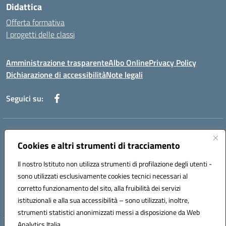
Didattica
Offerta formativa
I progetti delle classi
Amministrazione trasparente
Albo Online
Privacy Policy
Dichiarazione di accessibilità
Note legali
Seguici su:
Indirizzo:
Via f. Turati, 44 Melito P. Salvo
Centralino:
Cookies e altri strumenti di tracciamento
+39 0965 78 12 60
Email:
rcic841003@istruzione.it
Posta elettronica certificata (PEC):
rcic841003@pec.istruzione.it
Il nostro Istituto non utilizza strumenti di profilazione degli utenti -
Codice fiscale: 92034530805
sono utilizzati esclusivamente cookies tecnici necessari al
Codice meccanografico:
rcic841003
corretto funzionamento del sito, alla fruibilità dei servizi
Codice Indice delle Pubbliche Amministrazioni (IPA): istsc_rcic841003
istituzionali e alla sua accessibilità – sono utilizzati, inoltre,
strumenti statistici anonimizzati messi a disposizione da Web
Analytics Italia.