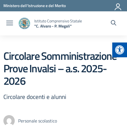
Vai ai contenuti
Vai al menu di navigazione
Vai al footer
Ministero dell'Istruzione e del Merito
Istituto Comprensivo Statale
"C. Alvaro - P. Megali"
Apr
Circolare Somministrazione
Prove Invalsi – a.s. 2025-
2026
Circolare docenti e alunni
Personale scolastico