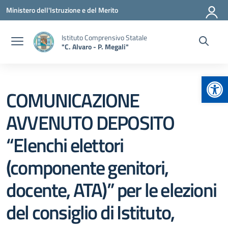
Vai ai contenuti
Vai al menu di navigazione
Vai al footer
Ministero dell'Istruzione e del Merito
Istituto Comprensivo Statale
"C. Alvaro - P. Megali"
Apr
COMUNICAZIONE
AVVENUTO DEPOSITO
“Elenchi elettori
(componente genitori,
docente, ATA)” per le elezioni
del consiglio di Istituto,