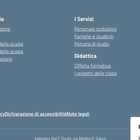
Visita la pagina iniziale della scuola
la
I Servizi
zione
Personale scolastico
Famiglie e studenti
della scuola
Percorsi di studio
della scuola
Didattica
azione
Offerta formativa
I progetti delle classi
icy
Dichiarazione di accessibilità
Note legali
Indirizzo:
Via f. Turati, 44 Melito P. Salvo