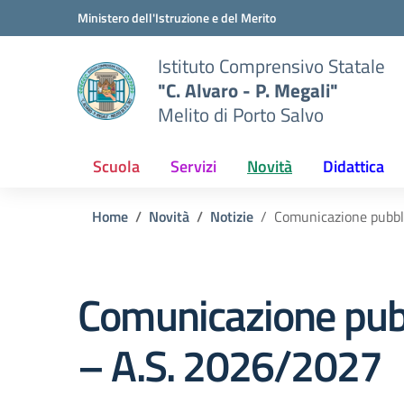
Vai ai contenuti
Vai al menu di navigazione
Vai al footer
Ministero dell'Istruzione e del Merito
Istituto Comprensivo Statale
"C. Alvaro - P. Megali"
Melito di Porto Salvo
Scuola
Servizi
Novità
Didattica
Home
Novità
Notizie
Comunicazione pubbli
Comunicazione pubb
– A.S. 2026/2027