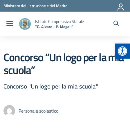
Vai ai contenuti
Vai al menu di navigazione
Vai al footer
Ministero dell'Istruzione e del Merito
Istituto Comprensivo Statale
"C. Alvaro - P. Megali"
Apr
Concorso “Un logo per la mia
scuola”
Concorso "Un logo per la mia scuola"
Personale scolastico