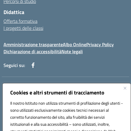
Percorsi di studio
Didattica
Offerta formativa
I progetti delle classi
Amministrazione trasparente
Albo Online
Privacy Policy
Dichiarazione di accessibilità
Note legali
Seguici su:
Indirizzo:
Via f. Turati, 44 Melito P. Salvo
Centralino:
Cookies e altri strumenti di tracciamento
+39 0965 78 12 60
Email:
rcic841003@istruzione.it
Posta elettronica certificata (PEC):
rcic841003@pec.istruzione.it
Il nostro Istituto non utilizza strumenti di profilazione degli utenti -
Codice fiscale: 92034530805
sono utilizzati esclusivamente cookies tecnici necessari al
Codice meccanografico:
rcic841003
corretto funzionamento del sito, alla fruibilità dei servizi
Codice Indice delle Pubbliche Amministrazioni (IPA): istsc_rcic841003
istituzionali e alla sua accessibilità – sono utilizzati, inoltre,