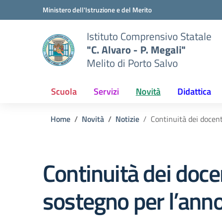
Vai ai contenuti
Vai al menu di navigazione
Vai al footer
Ministero dell'Istruzione e del Merito
Istituto Comprensivo Statale
"C. Alvaro - P. Megali"
Melito di Porto Salvo
Scuola
Servizi
Novità
Didattica
Home
Novità
Notizie
Continuità dei docen
Continuità dei doce
sostegno per l’ann