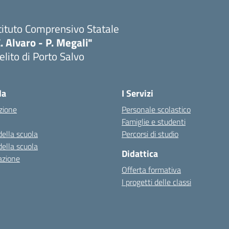
tituto Comprensivo Statale
. Alvaro - P. Megali"
lito di Porto Salvo
Visita la pagina iniziale della scuola
la
I Servizi
zione
Personale scolastico
Famiglie e studenti
della scuola
Percorsi di studio
della scuola
Didattica
azione
Offerta formativa
I progetti delle classi