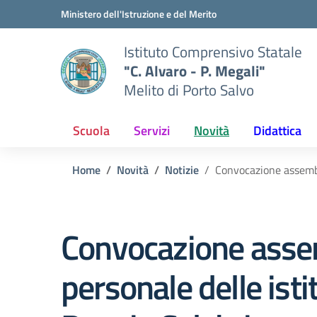
Vai ai contenuti
Vai al menu di navigazione
Vai al footer
Ministero dell'Istruzione e del Merito
Istituto Comprensivo Statale
"C. Alvaro - P. Megali"
Melito di Porto Salvo
Scuola
Servizi
Novità
Didattica
Home
Novità
Notizie
Convocazione assemble
Convocazione assemb
personale delle isti