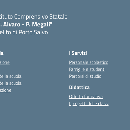
tituto Comprensivo Statale
. Alvaro - P. Megali"
lito di Porto Salvo
Visita la pagina iniziale della scuola
la
I Servizi
zione
Personale scolastico
Famiglie e studenti
della scuola
Percorsi di studio
della scuola
Didattica
azione
Offerta formativa
I progetti delle classi