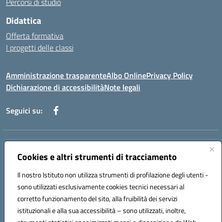
Percorsi di studio
Didattica
Offerta formativa
I progetti delle classi
Amministrazione trasparente
Albo Online
Privacy Policy
Dichiarazione di accessibilità
Note legali
Seguici su:
Indirizzo:
Via f. Turati, 44 Melito P. Salvo
Centralino:
Cookies e altri strumenti di tracciamento
+39 0965 78 12 60
Email:
rcic841003@istruzione.it
Posta elettronica certificata (PEC):
rcic841003@pec.istruzione.it
Il nostro Istituto non utilizza strumenti di profilazione degli utenti -
Codice fiscale: 92034530805
sono utilizzati esclusivamente cookies tecnici necessari al
Codice meccanografico:
rcic841003
corretto funzionamento del sito, alla fruibilità dei servizi
Codice Indice delle Pubbliche Amministrazioni (IPA): istsc_rcic841003
istituzionali e alla sua accessibilità – sono utilizzati, inoltre,