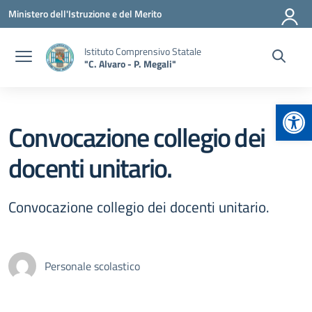
Vai ai contenuti
Vai al menu di navigazione
Vai al footer
Ministero dell'Istruzione e del Merito
Istituto Comprensivo Statale
"C. Alvaro - P. Megali"
Apr
Convocazione collegio dei
docenti unitario.
Convocazione collegio dei docenti unitario.
Personale scolastico