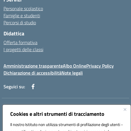
Personale scolastico
Famiglie e studenti
Percorsi di studio
Didattica
Offerta formativa
I progetti delle classi
Amministrazione trasparente
Albo Online
Privacy Policy
Dichiarazione di accessibilità
Note legali
Seguici su:
Indirizzo:
Via f. Turati, 44 Melito P. Salvo
Centralino:
Cookies e altri strumenti di tracciamento
+39 0965 78 12 60
Email:
rcic841003@istruzione.it
Posta elettronica certificata (PEC):
rcic841003@pec.istruzione.it
Il nostro Istituto non utilizza strumenti di profilazione degli utenti -
Codice fiscale: 92034530805