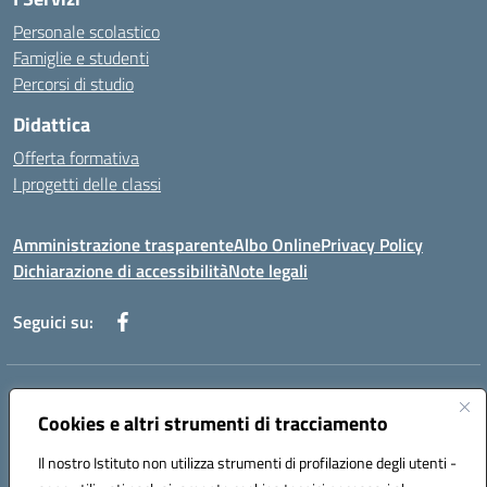
Personale scolastico
Famiglie e studenti
Percorsi di studio
Didattica
Offerta formativa
I progetti delle classi
Amministrazione trasparente
Albo Online
Privacy Policy
Dichiarazione di accessibilità
Note legali
Seguici su:
Indirizzo:
Via f. Turati, 44 Melito P. Salvo
Centralino:
Cookies e altri strumenti di tracciamento
+39 0965 78 12 60
Email:
rcic841003@istruzione.it
Posta elettronica certificata (PEC):
rcic841003@pec.istruzione.it
Il nostro Istituto non utilizza strumenti di profilazione degli utenti -
Codice fiscale: 92034530805