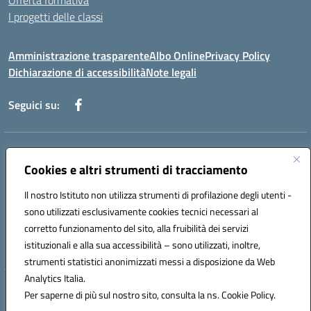
Offerta formativa
I progetti delle classi
Amministrazione trasparente
Albo Online
Privacy Policy
Dichiarazione di accessibilità
Note legali
Seguici su:
Indirizzo:
Via f. Turati, 44 Melito P. Salvo
Centralino:
Cookies e altri strumenti di tracciamento
+39 0965 78 12 60
Email:
rcic841003@istruzione.it
Posta elettronica certificata (PEC):
rcic841003@pec.istruzione.it
Il nostro Istituto non utilizza strumenti di profilazione degli utenti -
Codice fiscale: 92034530805
sono utilizzati esclusivamente cookies tecnici necessari al
Codice meccanografico:
rcic841003
corretto funzionamento del sito, alla fruibilità dei servizi
Codice Indice delle Pubbliche Amministrazioni (IPA): istsc_rcic841003
istituzionali e alla sua accessibilità – sono utilizzati, inoltre,
strumenti statistici anonimizzati messi a disposizione da Web
Analytics Italia.
Hosting & Powered by 3D Solution S.r.l.
Per saperne di più sul nostro sito, consulta la ns. Cookie Policy.
Concept & Design by Designers Italia