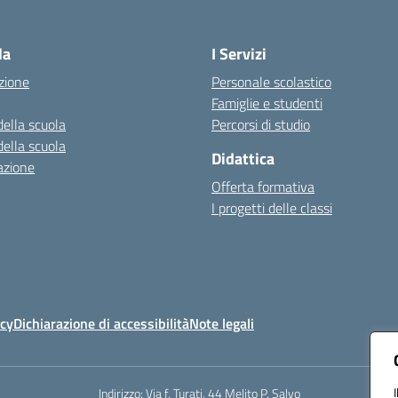
Visita la pagina iniziale della scuola
la
I Servizi
zione
Personale scolastico
Famiglie e studenti
della scuola
Percorsi di studio
della scuola
Didattica
azione
Offerta formativa
I progetti delle classi
icy
Dichiarazione di accessibilità
Note legali
Indirizzo:
Via f. Turati, 44 Melito P. Salvo