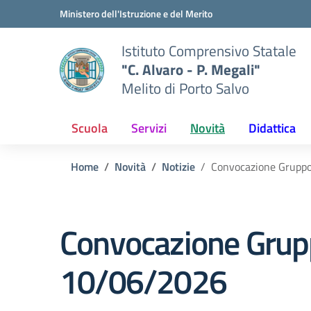
Vai ai contenuti
Vai al menu di navigazione
Vai al footer
Ministero dell'Istruzione e del Merito
Istituto Comprensivo Statale
"C. Alvaro - P. Megali"
Melito di Porto Salvo
Scuola
Servizi
Novità
Didattica
Home
Novità
Notizie
Convocazione Gruppo
Convocazione Grupp
10/06/2026