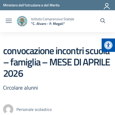
Vai ai contenuti
Vai al menu di navigazione
Vai al footer
Ministero dell'Istruzione e del Merito
Istituto Comprensivo Statale
"C. Alvaro - P. Megali"
Apr
convocazione incontri scuola
– famiglia – MESE DI APRILE
2026
Circolare alunni
Personale scolastico