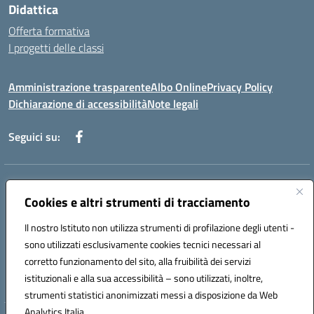
Didattica
Offerta formativa
I progetti delle classi
Amministrazione trasparente
Albo Online
Privacy Policy
Dichiarazione di accessibilità
Note legali
Seguici su:
Indirizzo:
Via f. Turati, 44 Melito P. Salvo
Centralino:
Cookies e altri strumenti di tracciamento
+39 0965 78 12 60
Email:
rcic841003@istruzione.it
Posta elettronica certificata (PEC):
rcic841003@pec.istruzione.it
Il nostro Istituto non utilizza strumenti di profilazione degli utenti -
Codice fiscale: 92034530805
sono utilizzati esclusivamente cookies tecnici necessari al
Codice meccanografico:
rcic841003
corretto funzionamento del sito, alla fruibilità dei servizi
Codice Indice delle Pubbliche Amministrazioni (IPA): istsc_rcic841003
istituzionali e alla sua accessibilità – sono utilizzati, inoltre,
strumenti statistici anonimizzati messi a disposizione da Web
Analytics Italia.