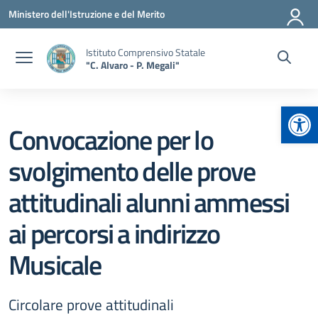
Vai ai contenuti
Vai al menu di navigazione
Vai al footer
Ministero dell'Istruzione e del Merito
Istituto Comprensivo Statale
"C. Alvaro - P. Megali"
Apr
Convocazione per lo
svolgimento delle prove
attitudinali alunni ammessi
ai percorsi a indirizzo
Musicale
Circolare prove attitudinali