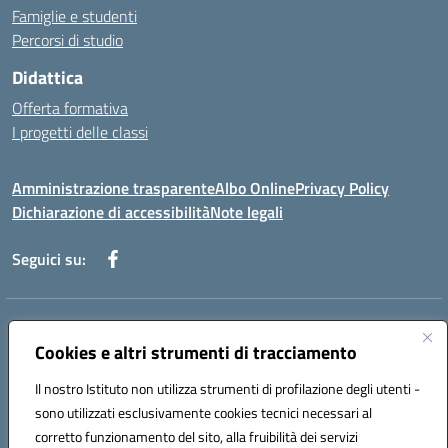
Famiglie e studenti
Percorsi di studio
Didattica
Offerta formativa
I progetti delle classi
Amministrazione trasparente
Albo Online
Privacy Policy
Dichiarazione di accessibilità
Note legali
Seguici su:
Indirizzo:
Via f. Turati, 44 Melito P. Salvo
Centralino:
Cookies e altri strumenti di tracciamento
+39 0965 78 12 60
Email:
rcic841003@istruzione.it
Posta elettronica certificata (PEC):
rcic841003@pec.istruzione.it
Il nostro Istituto non utilizza strumenti di profilazione degli utenti -
Codice fiscale: 92034530805
sono utilizzati esclusivamente cookies tecnici necessari al
Codice meccanografico:
rcic841003
corretto funzionamento del sito, alla fruibilità dei servizi