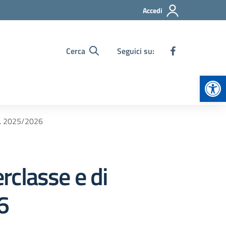
Accedi
Cerca
Seguici su:
Apr
.s. 2025/2026
erclasse e di
6