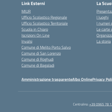
Link Esterni
La Scuo
MIUR
Presenta
Ufficio Scolastico Regionale
I luoghi
Ufficio Scolastico Territoriale
I numeri 
Scuola in Chiaro
Le carte 
Iscrizioni On Line
Organizz
Invalsi
La storia
Comune di Melito Porto Salvo
Comune di San Lorenzo
Comune di Roghudi
Comune di Bagaladi
Amministrazione trasparente
Albo Online
Privacy Pol
Centralino:
+39 0965 78 1