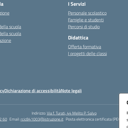
la
I Servizi
zione
Personale scolastico
Famiglie e studenti
della scuola
Percorsi di studio
della scuola
Didattica
azione
Offerta formativa
I progetti delle classi
icy
Dichiarazione di accessibilità
Note legali
Indirizzo:
Via f. Turati, 44 Melito P. Salvo
2 60
Email:
rcic841003@istruzione.it
Posta elettronica certificata (PEC):
rc