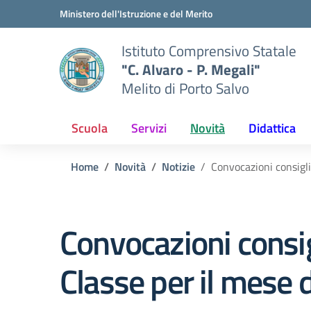
Vai ai contenuti
Vai al menu di navigazione
Vai al footer
Ministero dell'Istruzione e del Merito
Istituto Comprensivo Statale
"C. Alvaro - P. Megali"
Melito di Porto Salvo
Scuola
Servizi
Novità
Didattica
Home
Novità
Notizie
Convocazioni consigli
Convocazioni consigl
Classe per il mese 