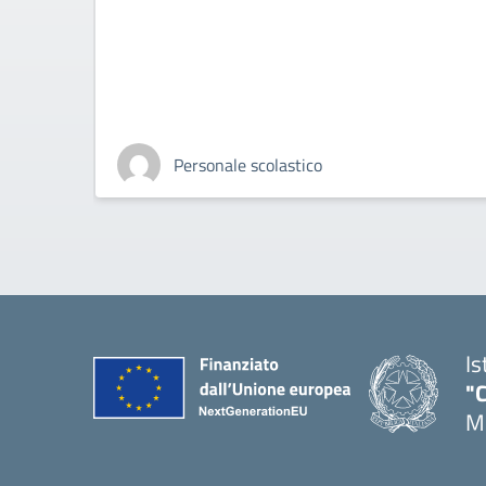
Personale scolastico
Is
"C
Me
— 