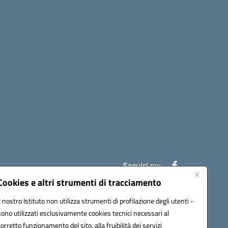
Seguici su:
Cookies e altri strumenti di tracciamento
Il nostro Istituto non utilizza strumenti di profilazione degli utenti -
ic841003@pec.istruzione.it
sono utilizzati esclusivamente cookies tecnici necessari al
corretto funzionamento del sito, alla fruibilità dei servizi