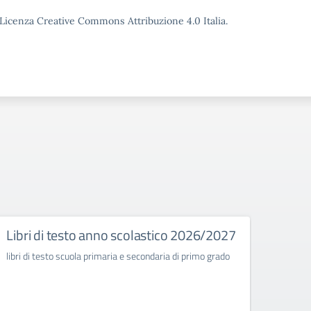
o Licenza Creative Commons Attribuzione 4.0 Italia.
Libri di testo anno scolastico 2026/2027
Decr
Comm
libri di testo scuola primaria e secondaria di primo grado
class
Ples
Seco