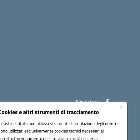
Seguici su:
Cookies e altri strumenti di tracciamento
Il nostro Istituto non utilizza strumenti di profilazione degli utenti -
ic841003@pec.istruzione.it
sono utilizzati esclusivamente cookies tecnici necessari al
corretto funzionamento del sito, alla fruibilità dei servizi