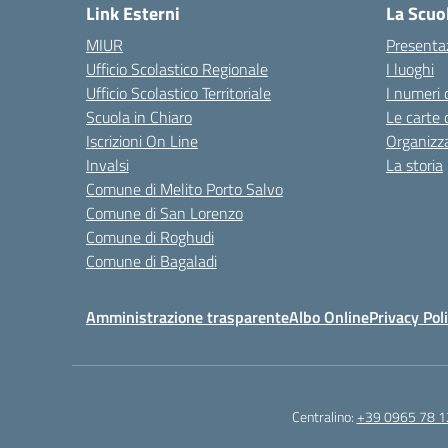
Link Esterni
La Scuo
MIUR
Presenta
Ufficio Scolastico Regionale
I luoghi
Ufficio Scolastico Territoriale
I numeri 
Scuola in Chiaro
Le carte 
Iscrizioni On Line
Organizz
Invalsi
La storia
Comune di Melito Porto Salvo
Comune di San Lorenzo
Comune di Roghudi
Comune di Bagaladi
Amministrazione trasparente
Albo Online
Privacy Pol
Centralino:
+39 0965 78 1