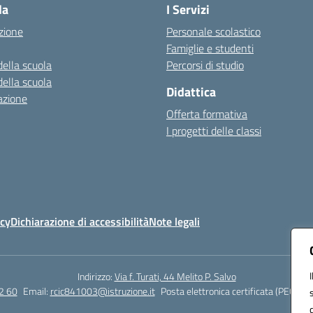
la
I Servizi
zione
Personale scolastico
Famiglie e studenti
della scuola
Percorsi di studio
della scuola
Didattica
azione
Offerta formativa
I progetti delle classi
icy
Dichiarazione di accessibilità
Note legali
Indirizzo:
Via f. Turati, 44 Melito P. Salvo
2 60
Email:
rcic841003@istruzione.it
Posta elettronica certificata (PEC):
rc