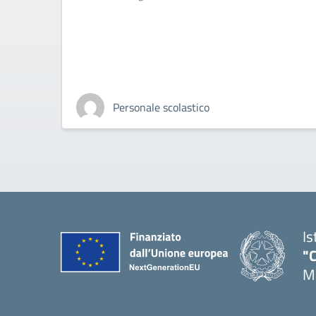
Personale scolastico
Is
"C
Me
— 