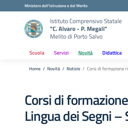
Vai ai contenuti
Vai al menu di navigazione
Vai al footer
Ministero dell'Istruzione e del Merito
Istituto Comprensivo Statale
"C. Alvaro - P. Megali"
Melito di Porto Salvo
Scuola
Servizi
Novità
Didattica
Home
Novità
Notizie
Corsi di formazione 
Corsi di formazione
Lingua dei Segni –