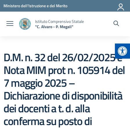
Vai ai contenuti
Vai al menu di navigazione
Vai al footer
Ministero dell'Istruzione e del Merito
Istituto Comprensivo Statale
"C. Alvaro - P. Megali"
Apr
D.M. n. 32 del 26/02/2025 e
Nota MIM prot n. 105914 del
7 maggio 2025 –
Dichiarazione di disponibilità
dei docenti a t. d. alla
conferma su posto di