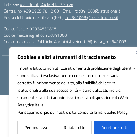
Indirizzo:
Via f. Turati, 44 Melito P. Salvo
Centralino:
+39 0965 78 12 60
Email:
rcic841003@istruzione.it
Posta elettronica certificata (PEC):
rcic841003@pec.istruzione.it
Codice fiscale: 92034530805
Codice meccanografico:
rcic841003
Codice Indice delle Pubbliche Amministrazioni (IPA): istsc_rcic841003
Cookies e altri strumenti di tracciamento
Hosting & Powered by 3D Solution S.r.l.
Il nostro Istituto non utilizza strumenti di profilazione degli utenti -
Concept & Design by Designers Italia
sono utilizzati esclusivamente cookies tecnici necessari al
corretto funzionamento del sito, alla fruibilità dei servizi
istituzionali e alla sua accessibilità – sono utilizzati, inoltre,
strumenti statistici anonimizzati messi a disposizione da Web
Analytics Italia.
Per saperne di più sul nostro sito, consulta la ns. Cookie Policy.
Personalizza
Rifiuta tutto
Accettare tutto