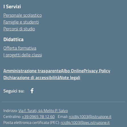
I Servizi
Personale scolastico
Famiglie e studenti
Percorsi di studio
Didattica
Offerta formativa
I progetti delle classi
Amministrazione trasparente
Albo Online
Privacy Policy
Dichiarazione di accessibilità
Note legali
Seguici su:
Indirizzo:
Via f. Turati, 44 Melito P. Salvo
Centralino:
+39 0965 78 12 60
Email:
rcic841003@istruzione.it
Posta elettronica certificata (PEC):
rcic841003@pec.istruzione.it