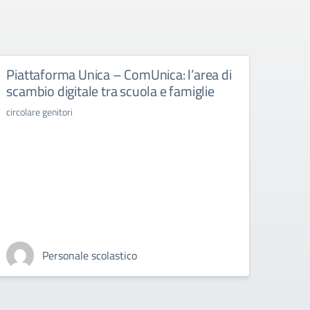
Piattaforma Unica – ComUnica: l’area di
Libr
scambio digitale tra scuola e famiglie
libri d
circolare genitori
Personale scolastico