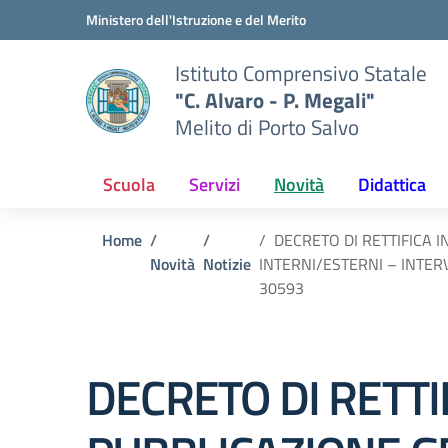
Vai ai contenuti
Vai al menu di navigazione
Vai al footer
Ministero dell'Istruzione e del Merito
Istituto Comprensivo Statale
"C. Alvaro - P. Megali"
Melito di Porto Salvo
Scuola
Servizi
Novità
Didattica
Home
DECRETO DI RETTIFICA 
Novità
Notizie
INTERNI/ESTERNI – INTERV
30593
DECRETO DI RETTI