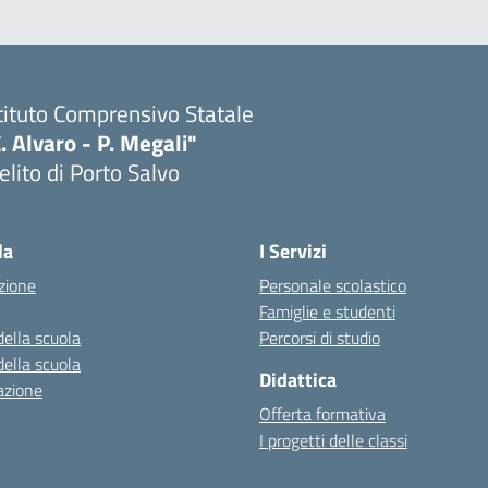
tituto Comprensivo Statale
. Alvaro - P. Megali"
lito di Porto Salvo
Visita la pagina iniziale della scuola
la
I Servizi
zione
Personale scolastico
Famiglie e studenti
della scuola
Percorsi di studio
della scuola
Didattica
azione
Offerta formativa
I progetti delle classi