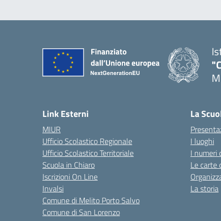
Is
"C
Me
— 
Link Esterni
La Scuo
MIUR
Presenta
Ufficio Scolastico Regionale
I luoghi
Ufficio Scolastico Territoriale
I numeri 
Scuola in Chiaro
Le carte 
Iscrizioni On Line
Organizz
Invalsi
La storia
Comune di Melito Porto Salvo
Comune di San Lorenzo