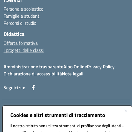
Personale scolastico
Famiglie e studenti
Percorsi di studio
Didattica
Offerta formativa
I progetti delle classi
Amministrazione trasparente
Albo Online
Privacy Policy
Dichiarazione di accessibilità
Note legali
Seguici su:
Indirizzo:
Via f. Turati, 44 Melito P. Salvo
Centralino:
Cookies e altri strumenti di tracciamento
+39 0965 78 12 60
Email:
rcic841003@istruzione.it
Posta elettronica certificata (PEC):
rcic841003@pec.istruzione.it
Il nostro Istituto non utilizza strumenti di profilazione degli utenti -
Codice fiscale: 92034530805