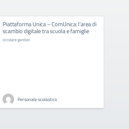
Piattaforma Unica – ComUnica: l’area di
Libr
scambio digitale tra scuola e famiglie
libri d
circolare genitori
Personale scolastico