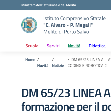
Vai ai contenuti
Vai al menu di navigazione
Vai al footer
Ministero dell'Istruzione e del Merito
Istituto Comprensivo Statale
"C. Alvaro - P. Megali"
Melito di Porto Salvo
Scuola
Servizi
Novità
Didattica
Home
DM 65/23 LINEA A – AVV
Novità
Notizie
CODING E ROBOTICA 2
DM 65/23 LINEA A 
formazione per il 