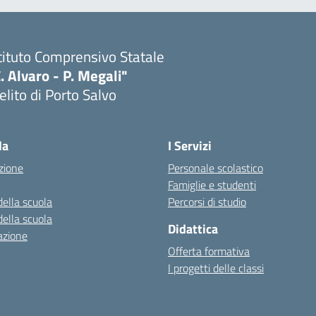
tituto Comprensivo Statale
. Alvaro - P. Megali"
lito di Porto Salvo
Visita la pagina iniziale della scuola
la
I Servizi
zione
Personale scolastico
Famiglie e studenti
della scuola
Percorsi di studio
della scuola
Didattica
azione
Offerta formativa
I progetti delle classi