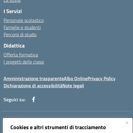
La storia
I Servizi
Personale scolastico
Famiglie e studenti
Percorsi di studio
Didattica
Offerta formativa
I progetti delle classi
Amministrazione trasparente
Albo Online
Privacy Policy
Dichiarazione di accessibilità
Note legali
Seguici su:
Indirizzo:
Via f. Turati, 44 Melito P. Salvo
Centralino:
Cookies e altri strumenti di tracciamento
+39 0965 78 12 60
Email:
rcic841003@istruzione.it
Posta elettronica certificata (PEC):
rcic841003@pec.istruzione.it