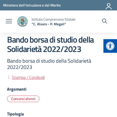
Vai ai contenuti
Vai al menu di navigazione
Vai al footer
Ministero dell'Istruzione e del Merito
Istituto Comprensivo Statale
"C. Alvaro - P. Megali"
Bando borsa di studio della
Apr
Solidarietà 2022/2023
Bando borsa di studio della Solidarietà
2022/2023
Stampa / Condividi
Argomenti
Concorsi alunni
Tipologia