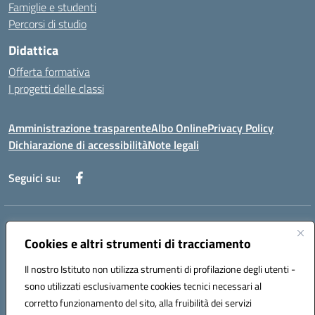
Famiglie e studenti
Percorsi di studio
Didattica
Offerta formativa
I progetti delle classi
Amministrazione trasparente
Albo Online
Privacy Policy
Dichiarazione di accessibilità
Note legali
Seguici su:
Indirizzo:
Via f. Turati, 44 Melito P. Salvo
Centralino:
Cookies e altri strumenti di tracciamento
+39 0965 78 12 60
Email:
rcic841003@istruzione.it
Posta elettronica certificata (PEC):
rcic841003@pec.istruzione.it
Il nostro Istituto non utilizza strumenti di profilazione degli utenti -
Codice fiscale: 92034530805
sono utilizzati esclusivamente cookies tecnici necessari al
Codice meccanografico:
rcic841003
corretto funzionamento del sito, alla fruibilità dei servizi
Codice Indice delle Pubbliche Amministrazioni (IPA): istsc_rcic841003