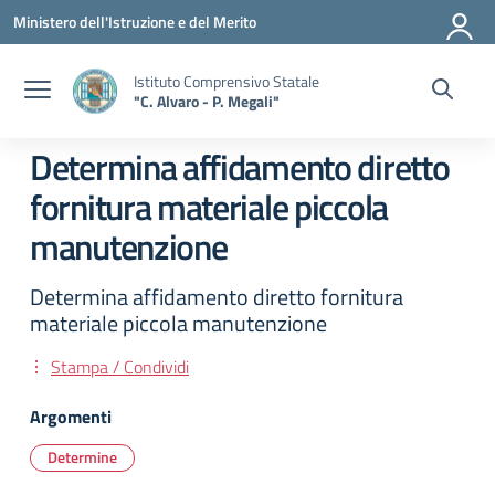
Vai ai contenuti
Vai al menu di navigazione
Vai al footer
Ministero dell'Istruzione e del Merito
Istituto Comprensivo Statale
"C. Alvaro - P. Megali"
Determina affidamento diretto
fornitura materiale piccola
manutenzione
Determina affidamento diretto fornitura
materiale piccola manutenzione
Stampa / Condividi
Argomenti
Determine