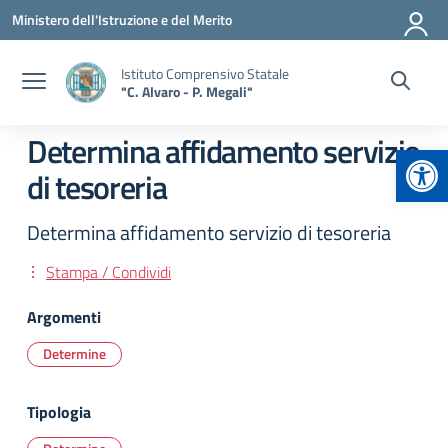
Vai ai contenuti
Vai al menu di navigazione
Vai al footer
Ministero dell'Istruzione e del Merito
Istituto Comprensivo Statale
"C. Alvaro - P. Megali"
Determina affidamento servizio
Apr
di tesoreria
Determina affidamento servizio di tesoreria
Stampa / Condividi
Argomenti
Determine
Tipologia