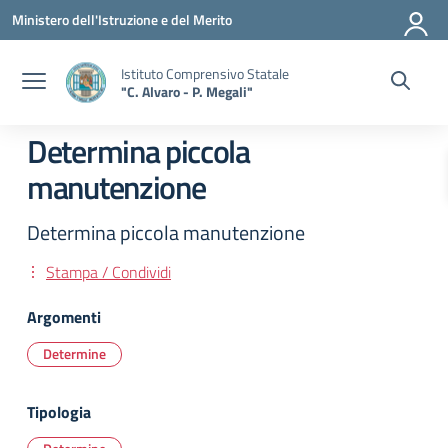
Vai ai contenuti
Vai al menu di navigazione
Vai al footer
Ministero dell'Istruzione e del Merito
Istituto Comprensivo Statale
"C. Alvaro - P. Megali"
Determina piccola
manutenzione
Determina piccola manutenzione
Stampa / Condividi
Argomenti
Determine
Tipologia