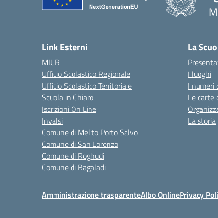
Me
— 
Link Esterni
La Scuo
MIUR
Presenta
Ufficio Scolastico Regionale
I luoghi
Ufficio Scolastico Territoriale
I numeri 
Scuola in Chiaro
Le carte 
Iscrizioni On Line
Organizz
Invalsi
La storia
Comune di Melito Porto Salvo
Comune di San Lorenzo
Comune di Roghudi
Comune di Bagaladi
Amministrazione trasparente
Albo Online
Privacy Pol