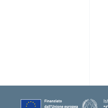
Is
"C