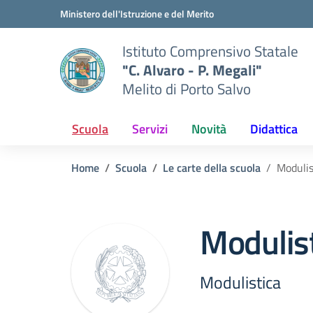
Vai ai contenuti
Vai al menu di navigazione
Vai al footer
Ministero dell'Istruzione e del Merito
Istituto Comprensivo Statale
"C. Alvaro - P. Megali"
Melito di Porto Salvo
Scuola
Servizi
Novità
Didattica
Home
Scuola
Le carte della scuola
Modulis
Modulist
Modulistica