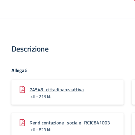
Descrizione
Allegati
74548_cittadinanzaattiva
pdf - 213 kb
Rendicontazione_sociale_RCIC841003
pdf - 829 kb