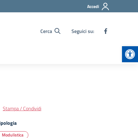
Accedi
Cerca
Seguici su:
Apr
Stampa / Condividi
ipologia
Modulistica