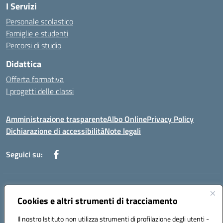
I Servizi
Personale scolastico
Famiglie e studenti
Percorsi di studio
Didattica
Offerta formativa
I progetti delle classi
Amministrazione trasparente
Albo Online
Privacy Policy
Dichiarazione di accessibilità
Note legali
Seguici su:
Indirizzo:
Via f. Turati, 44 Melito P. Salvo
Centralino:
Cookies e altri strumenti di tracciamento
+39 0965 78 12 60
Email:
rcic841003@istruzione.it
Posta elettronica certificata (PEC):
rcic841003@pec.istruzione.it
Il nostro Istituto non utilizza strumenti di profilazione degli utenti -