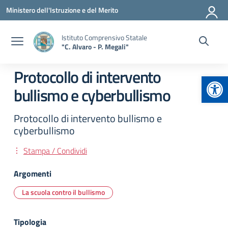
Vai ai contenuti
Vai al menu di navigazione
Vai al footer
Ministero dell'Istruzione e del Merito
Istituto Comprensivo Statale
"C. Alvaro - P. Megali"
Protocollo di intervento
Apr
bullismo e cyberbullismo
Protocollo di intervento bullismo e
cyberbullismo
Stampa / Condividi
Argomenti
La scuola contro il bullismo
Tipologia