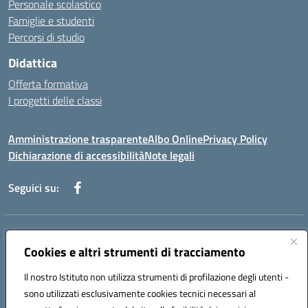
Personale scolastico
Famiglie e studenti
Percorsi di studio
Didattica
Offerta formativa
I progetti delle classi
Amministrazione trasparente
Albo Online
Privacy Policy
Dichiarazione di accessibilità
Note legali
Seguici su:
Indirizzo:
Via f. Turati, 44 Melito P. Salvo
Centralino:
Cookies e altri strumenti di tracciamento
+39 0965 78 12 60
Email:
rcic841003@istruzione.it
Posta elettronica certificata (PEC):
rcic841003@pec.istruzione.it
Il nostro Istituto non utilizza strumenti di profilazione degli utenti -
Codice fiscale: 92034530805
sono utilizzati esclusivamente cookies tecnici necessari al
Codice meccanografico:
rcic841003