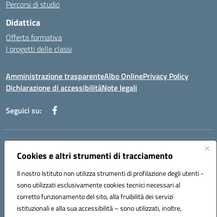
Percorsi di studio
Didattica
Offerta formativa
I progetti delle classi
Amministrazione trasparente
Albo Online
Privacy Policy
Dichiarazione di accessibilità
Note legali
Seguici su:
Indirizzo:
Via f. Turati, 44 Melito P. Salvo
Centralino:
Cookies e altri strumenti di tracciamento
+39 0965 78 12 60
Email:
rcic841003@istruzione.it
Posta elettronica certificata (PEC):
rcic841003@pec.istruzione.it
Il nostro Istituto non utilizza strumenti di profilazione degli utenti -
Codice fiscale: 92034530805
sono utilizzati esclusivamente cookies tecnici necessari al
Codice meccanografico:
rcic841003
corretto funzionamento del sito, alla fruibilità dei servizi
Codice Indice delle Pubbliche Amministrazioni (IPA): istsc_rcic841003
istituzionali e alla sua accessibilità – sono utilizzati, inoltre,