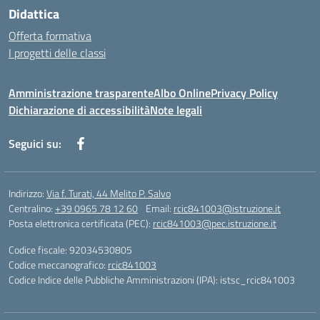
Didattica
Offerta formativa
I progetti delle classi
Amministrazione trasparente
Albo Online
Privacy Policy
Dichiarazione di accessibilità
Note legali
Seguici su:
Indirizzo:
Via f. Turati, 44 Melito P. Salvo
Centralino:
+39 0965 78 12 60
Email:
rcic841003@istruzione.it
Posta elettronica certificata (PEC):
rcic841003@pec.istruzione.it
Codice fiscale: 92034530805
Codice meccanografico:
rcic841003
Codice Indice delle Pubbliche Amministrazioni (IPA): istsc_rcic841003