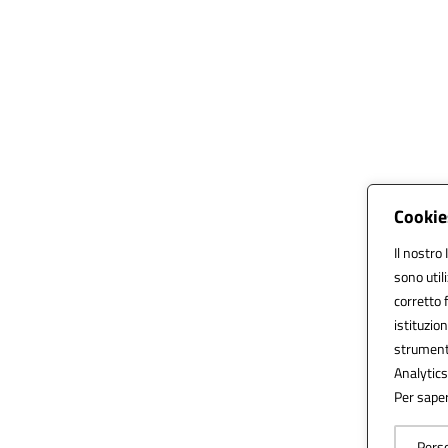
Cookie
Il nostro 
sono util
corretto f
istituzion
strumenti
Analytics 
Per saper
Perso