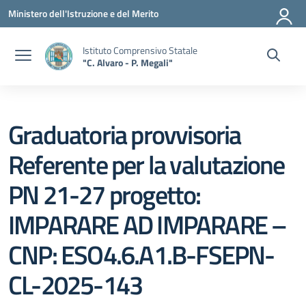
Vai ai contenuti
Vai al menu di navigazione
Vai al footer
Ministero dell'Istruzione e del Merito
Istituto Comprensivo Statale
"C. Alvaro - P. Megali"
Graduatoria provvisoria
Referente per la valutazione
PN 21-27 progetto:
IMPARARE AD IMPARARE –
CNP: ESO4.6.A1.B-FSEPN-
CL-2025-143