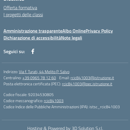
Offerta formativa
I progetti delle classi
Amministrazione trasparente
Albo Online
Privacy Policy
Dichiarazione di accessibilità
Note legali
Seguici su:
Indirizzo:
Via f. Turati, 44 Melito P. Salvo
Centralino:
+39 0965 78 12 60
Email:
rcic841003@istruzione.it
Posta elettronica certificata (PEC):
rcic841003@pec.istruzione.it
Codice fiscale: 92034530805
Codice meccanografico:
rcic841003
Codice Indice delle Pubbliche Amministrazioni (IPA): istsc_rcic841003
Hosting & Powered by 3D Solution S.r.l.